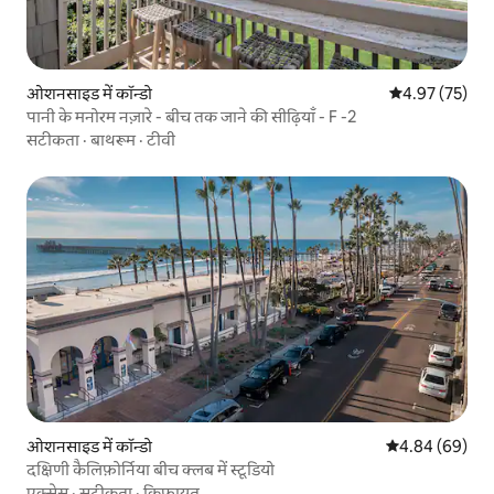
ओशनसाइड में कॉन्डो
औसत रेटिंग 5 में 
4.97 (75)
पानी के मनोरम नज़ारे - बीच तक जाने की सीढ़ियाँ - F -2
सटीकता
·
बाथरूम
·
टीवी
ओशनसाइड में कॉन्डो
औसत रेटिंग 5 में 
4.84 (69)
दक्षिणी कैलिफ़ोर्निया बीच क्लब में स्टूडियो
एक्सेस
·
सटीकता
·
किफ़ायत