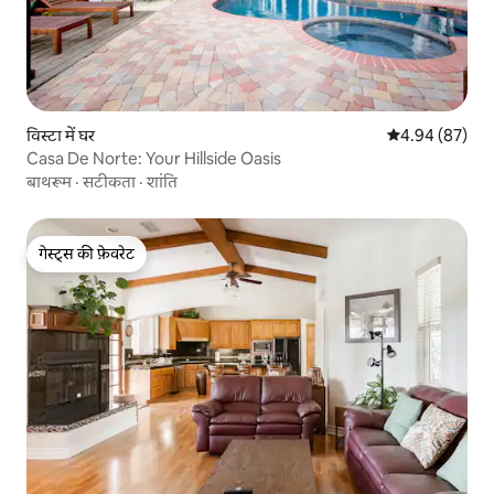
विस्टा में घर
औसत रेटिंग 5 में 
4.94 (87)
Casa De Norte: Your Hillside Oasis
बाथरूम
·
सटीकता
·
शांति
गेस्ट्स की फ़ेवरेट
गेस्ट्स की फ़ेवरेट