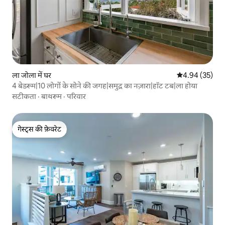
ला जोला में घर
औसत रेटिंग 5 में 
4.94 (35)
4 बेडरूम|10 लोगों के सोने की जगह|समुद्र का नज़ारा|हॉट टब|ला होया
सटीकता
·
बाथरूम
·
परिवार
गेस्ट्स की फ़ेवरेट
गेस्ट्स की फ़ेवरेट