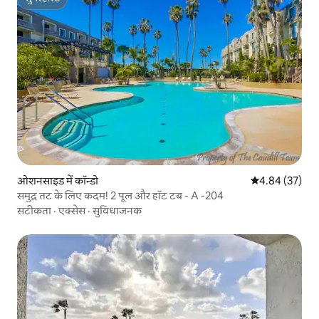
सुपरहोस्ट
ओशनसाइड में कॉन्डो
औसत रेटिंग 5 में 
4.84 (37)
समुद्र तट के लिए कदम! 2 पूल और हॉट टब - A -204
सटीकता
·
एक्सेस
·
सुविधाजनक