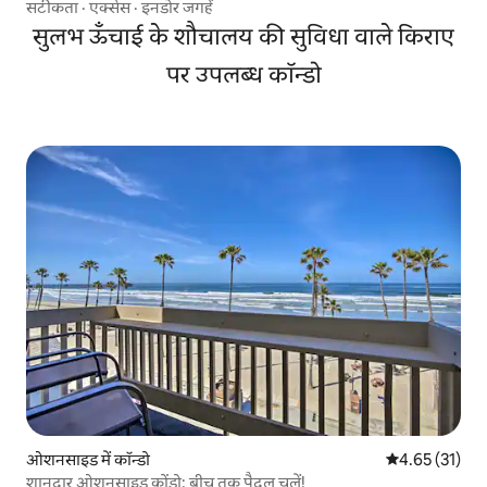
सटीकता
·
एक्सेस
·
इनडोर जगहें
सुलभ ऊँचाई के शौचालय की सुविधा वाले किराए
पर उपलब्ध कॉन्डो
ओशनसाइड में कॉन्डो
औसत रेटिंग 5 में 
4.65 (31)
शानदार ओशनसाइड कोंडो: बीच तक पैदल चलें!