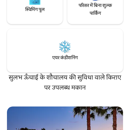
दोपहर या शाम की उड़ान है, तो आप अपने 10 AM
परिसर में बिना शुल्क
चेक आउट के बाद हमारे घर पर सामान रखने के लिए
स्विमिंग पूल
स्वागत है। हम एक पहाड़ी आवासीय क्षेत्र में हैं जहाँ
पार्किंग
स्टोर, रेस्तरां और बस/ट्राली लगभग 2 मील दूर है,
इसलिए अगर आप कार से आते हैं तो आपके पास
सबसे अधिक लचीलापन होगा। अगर आप उबर का
चयन करते हैं, तो आप किराने का सामान या ले आउट
भोजन ऑर्डर कर सकते हैं।
एयर कंडीशनिंग
सुलभ ऊँचाई के शौचालय की सुविधा वाले किराए
पर उपलब्ध मकान