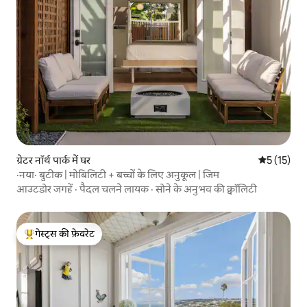
ग्रेटर नॉर्थ पार्क में घर
औसत रेटिंग 5 
5 (15)
·नया· बुटीक | मोबिलिटी + बच्चों के लिए अनुकूल | जिम
आउटडोर जगहें
·
पैदल चलने लायक
·
सोने के अनुभव की क्वॉलिटी
गेस्ट्स की फ़ेवरेट
गेस्ट्स का टॉप फ़ेवरेट