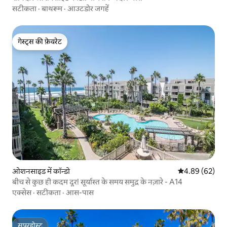
सटीकता
·
बाथरूम
·
आउटडोर जगहें
गेस्ट्स की फ़ेवरेट
गेस्ट्स की फ़ेवरेट
ओशनसाइड में कॉन्डो
औसत रेटिंग 5 में 
4.89 (62)
बीच से कुछ ही कदम दूर! सूर्यास्त के समय समुद्र के नज़ारे - A14
एक्सेस
·
सटीकता
·
आस-पास
सुपरहोस्ट