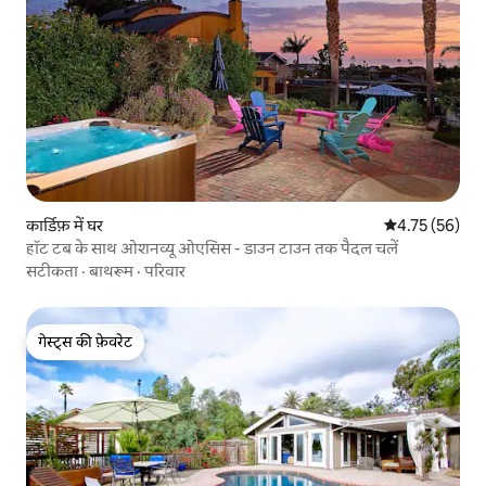
कार्डिफ़ में घर
औसत रेटिंग 5 में 
4.75 (56)
हॉट टब के साथ ओशनव्यू ओएसिस - डाउन टाउन तक पैदल चलें
सटीकता
·
बाथरूम
·
परिवार
गेस्ट्स की फ़ेवरेट
गेस्ट्स की फ़ेवरेट