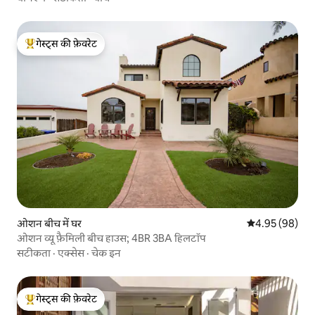
गेस्ट्स की फ़ेवरेट
गेस्ट्स का टॉप फ़ेवरेट
ओशन बीच में घर
औसत रेटिंग 5 में 
4.95 (98)
ओशन व्यू फ़ैमिली बीच हाउस; 4BR 3BA हिलटॉप
सटीकता
·
एक्सेस
·
चेक इन
गेस्ट्स की फ़ेवरेट
गेस्ट्स का टॉप फ़ेवरेट