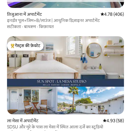
तिजुआना में अपार्टमेंट
औसत रेटिंग 5 में स
4.78 (406)
इनडोर पूल+जिम+B/लाउंज | आधुनिक डिज़ाइनर अपार्टमेंट
सटीकता
·
बाथरूम
·
किफ़ायत
गेस्ट्स की फ़ेवरेट
गेस्ट्स का टॉप फ़ेवरेट
ला मेसा में अपार्टमेंट
औसत रेटिंग 5 में 
4.93 (58)
SDSU और मुरे के पास ला मेसा में स्थित आला दर्जे का स्टूडियो