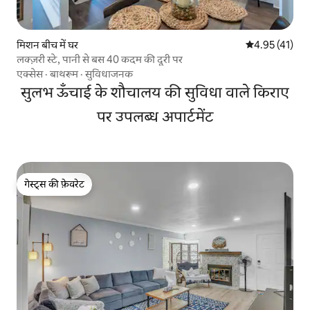
मिशन बीच में घर
औसत रेटिंग 5 में 
4.95 (41)
लक्ज़री स्टे, पानी से बस 40 कदम की दूरी पर
एक्सेस
·
बाथरूम
·
सुविधाजनक
सुलभ ऊँचाई के शौचालय की सुविधा वाले किराए
पर उपलब्ध अपार्टमेंट
गेस्ट्स की फ़ेवरेट
गेस्ट्स की फ़ेवरेट