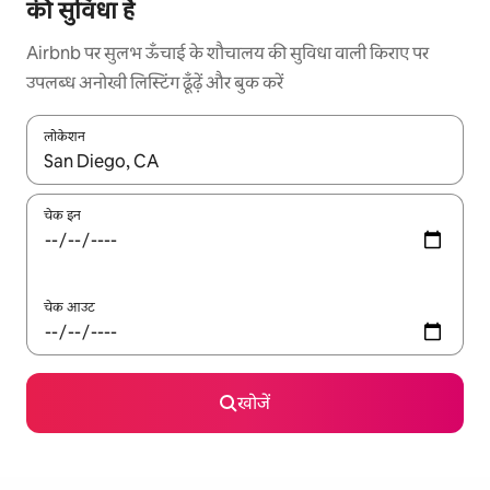
की सुविधा है
Airbnb पर सुलभ ऊँचाई के शौचालय की सुविधा वाली किराए पर
उपलब्ध अनोखी लिस्टिंग ढूँढ़ें और बुक करें
लोकेशन
नतीजों के उपलब्ध होने पर, अप और डाउन 'ऐरो की' का इस्तेमाल करके नेविगेट करें
चेक इन
चेक आउट
खोजें