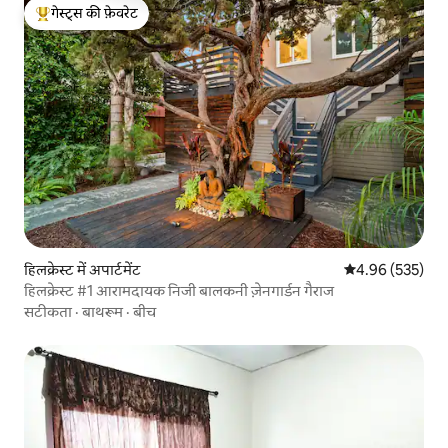
गेस्ट्स की फ़ेवरेट
गेस्ट्स का टॉप फ़ेवरेट
हिलक्रेस्ट में अपार्टमेंट
औसत रेटिंग 5 में स
4.96 (535)
हिलक्रेस्ट #1 आरामदायक निजी बालकनी ज़ेनगार्डन गैराज
सटीकता
·
बाथरूम
·
बीच