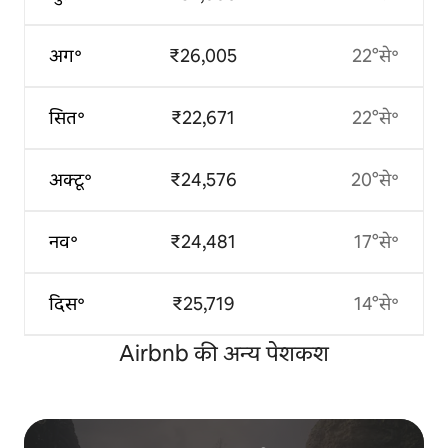
अग॰
₹26,005
22°से॰
सित॰
₹22,671
22°से॰
अक्टू॰
₹24,576
20°से॰
नव॰
₹24,481
17°से॰
दिस॰
₹25,719
14°से॰
Airbnb की अन्य पेशकश