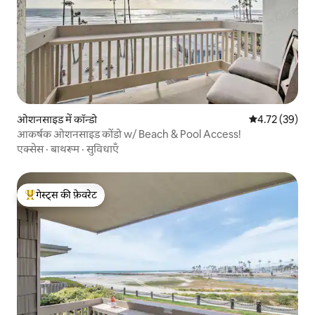
ओशनसाइड में कॉन्डो
औसत रेटिंग 5 में 
4.72 (39)
आकर्षक ओशनसाइड कोंडो w/ Beach & Pool Access!
एक्सेस
·
बाथरूम
·
सुविधाएँ
गेस्ट्स की फ़ेवरेट
गेस्ट्स का टॉप फ़ेवरेट