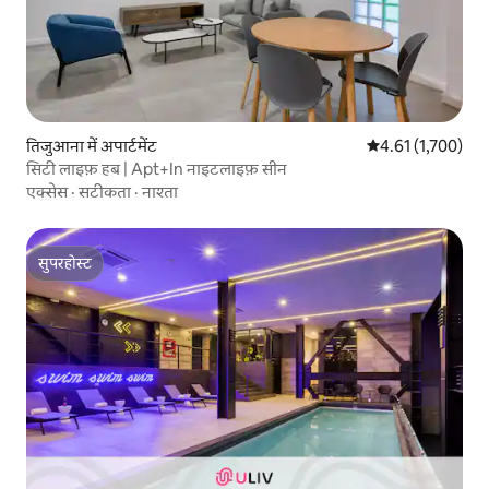
तिजुआना में अपार्टमेंट
औसत रेटिंग 5 में से 
4.61 (1,700)
सिटी लाइफ़ हब | Apt+In नाइटलाइफ़ सीन
एक्सेस
·
सटीकता
·
नाश्ता
सुपरहोस्ट
सुपरहोस्ट