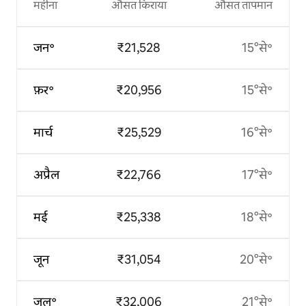
महीना
औसत किराया
औसत तापमान
जन॰
₹21,528
15°से॰
फ़र॰
₹20,956
15°से॰
मार्च
₹25,529
16°से॰
अप्रैल
₹22,766
17°से॰
मई
₹25,338
18°से॰
जून
₹31,054
20°से॰
जुल॰
₹32,006
21°से॰