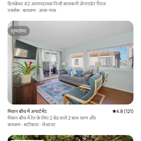
हिलक्रेस्ट #2 आरामदायक निजी बालकनी ज़ेनगार्डन गैराज
एक्सेस
·
बाथरूम
·
आस-पास
सुपरहोस्ट
सुपरहोस्ट
मिशन बीच में अपार्टमेंट
औसत रेटिंग 5 में
4.8 (121)
मिशन बीच में रेत के लिए 2 बेड वाले 2 बाथ चरण और
बाथरूम
·
सटीकता
·
लेआउट