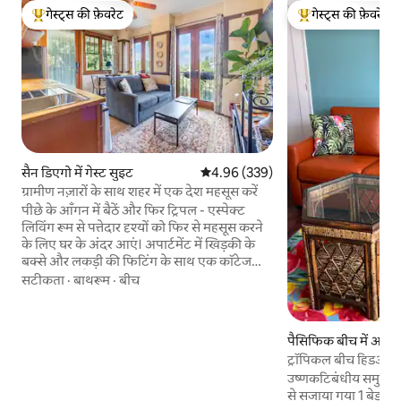
गेस्ट्स की फ़ेवरेट
गेस्ट्स की फ़ेवरेट
गेस्ट्स का टॉप फ़ेवरेट
गेस्ट्स का टॉप फ़ेवरेट
सैन डिएगो में गेस्ट सुइट
औसत रेटिंग 5 में से 4.96, 339 समीक्षाएँ
4.96 (339)
ग्रामीण नज़ारों के साथ शहर में एक देश महसूस करें
पीछे के आँगन में बैठें और फिर ट्रिपल - एस्पेक्ट
लिविंग रूम से पत्तेदार दृश्यों को फिर से महसूस करने
के लिए घर के अंदर आएं। अपार्टमेंट में खिड़की के
बक्से और लकड़ी की फिटिंग के साथ एक कॉटेज
महसूस होता है। एक लटकता हुआ पौधा, और सफेद
सटीकता
·
बाथरूम
·
बीच
लिनन एक शांत एहसास प्रदान करते हैं। खूबसूरती के
गीत सुनें और हमारे 1/2 एकड़ फलदार पेड़ों, बेड और
लैंडस्केप का लुत्फ़ उठाएँ। फिर भी सैन डिएगो के
पैसिफिक बीच में अपार्ट
अधिकांश आकर्षण सिर्फ 5 से 10 मील दूर हैं। नई
ट्रॉपिकल बीच हिडअवे -
रसोई आपकी जगह में शामिल है ताकि आप चाहें तो
उष्णकटिबंधीय समुद्र
अपना खुद का भोजन तैयार कर सकें। खाना पकाने
से सजाया गया 1 बेडरूम
के उपकरण में एक कन्वेक्शन टोस्टर अवन, कॉफ़ी