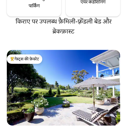
एयर कंडीशनिंग
पार्किंग
किराए पर उपलब्ध फ़ैमिली-फ़्रेंडली बेड और
ब्रेकफ़ास्ट
गेस्ट्स की फ़ेवरेट
गेस्ट्स का टॉप फ़ेवरेट