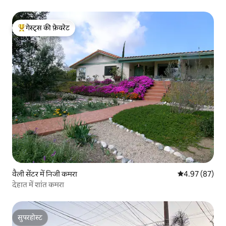
गेस्ट्स की फ़ेवरेट
गेस्ट्स का टॉप फ़ेवरेट
वैली सेंटर में निजी कमरा
औसत रेटिंग 5 में 
4.97 (87)
देहात में शांत कमरा
सुपरहोस्ट
सुपरहोस्ट