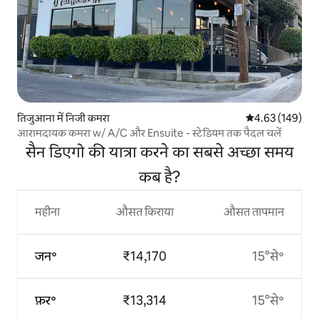
तिजुआना में निजी कमरा
औसत रेटिंग 5 में स
4.63 (149)
आरामदायक कमरा w/ A/C और Ensuite - स्टेडियम तक पैदल चलें
सैन डिएगो की यात्रा करने का सबसे अच्छा समय
कब है?
महीना
औसत किराया
औसत तापमान
जन॰
₹14,170
15°से॰
फ़र॰
₹13,314
15°से॰