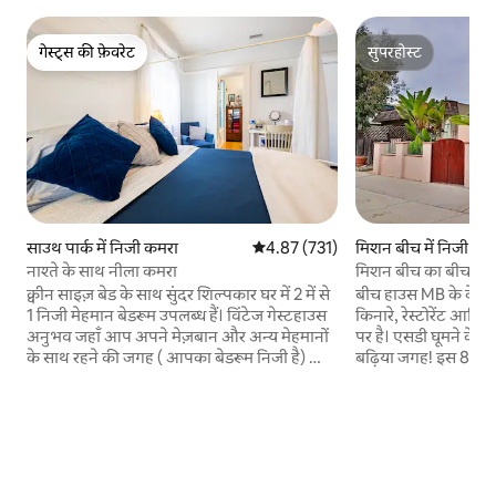
गेस्ट्स की फ़ेवरेट
सुपरहोस्ट
गेस्ट्स की फ़ेवरेट
सुपरहोस्ट
साउथ पार्क में निजी कमरा
औसत रेटिंग 5 में से 4.87, 731 समीक्षाएँ
4.87 (731)
मिशन बीच में निजी कम
नाश्ते के साथ नीला कमरा
मिशन बीच का बीच हा
क्वीन साइज़ बेड के साथ सुंदर शिल्पकार घर में 2 में से
बीच हाउस MB के केंद्र मे
1 निजी मेहमान बेडरूम उपलब्ध हैं। विंटेज गेस्टहाउस
किनारे, रेस्टोरेंट आदि 
अनुभव जहाँ आप अपने मेज़बान और अन्य मेहमानों
पर है। एसडी घूमने के 
के साथ रहने की जगह ( आपका बेडरूम निजी है) को
बढ़िया जगह! इस 800 वर्
एक गर्म, आराम और ताज़ा करने के लिए आमंत्रित
यूनिट में 2 बेडरूम और
करने वाली जगह में साझा करते हैं। कॉन्टिनेंटल नाश्ता
लोगों के परिवार/समूह
उपलब्ध कराया गया है। आवश्यकताएँ: सभी मेहमानों
बेड और 2 ट्विन बेड हैं।
के पास पूरी तरह से परखा हुआ प्रोफ़ाइल होना चाहिए
अच्छा है। पहले 5 मेहम
और उसे रिज़र्वेशन से जोड़ा जाना चाहिए। कृपया 12
का अतिरिक्त शुल्क 
वर्ष से कम उम्र के बच्चे न हों। अधिकतम 2 वयस्क
Airbnb के दिशानिर्देश