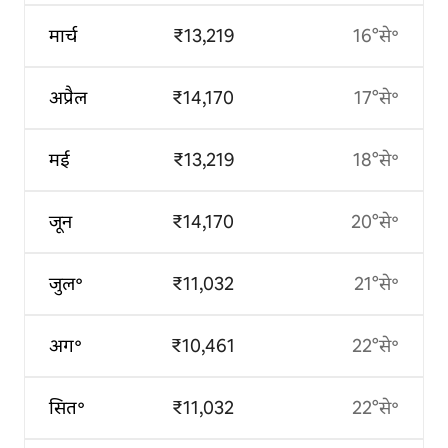
मार्च
₹13,219
16°से॰
अप्रैल
₹14,170
17°से॰
मई
₹13,219
18°से॰
जून
₹14,170
20°से॰
जुल॰
₹11,032
21°से॰
अग॰
₹10,461
22°से॰
सित॰
₹11,032
22°से॰