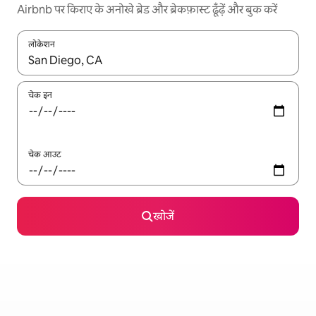
Airbnb पर किराए के अनोखे ब्रेड और ब्रेकफ़ास्ट ढूँढ़ें और बुक करें
लोकेशन
नतीजों के उपलब्ध होने पर, अप और डाउन 'ऐरो की' का इस्तेमाल करके नेविगेट करें
चेक इन
चेक आउट
खोजें