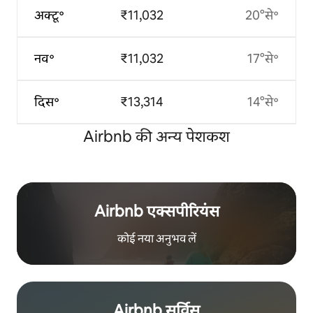
अक्टू॰
₹11,032
20°से॰
नव॰
₹11,032
17°से॰
दिस॰
₹13,314
14°से॰
Airbnb की अन्य पेशकश
Airbnb एक्सपीरियंस
कोई नया अनुभव लें
Airbnb सर्विस