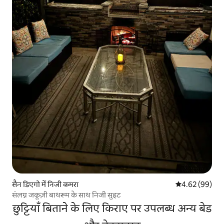
सैन डिएगो में निजी कमरा
औसत रेटिंग 5 में 
4.62 (99)
संलग्न जकूज़ी बाथरूम के साथ निजी सुइट
छुट्टियाँ बिताने के लिए किराए पर उपलब्ध अन्य बेड