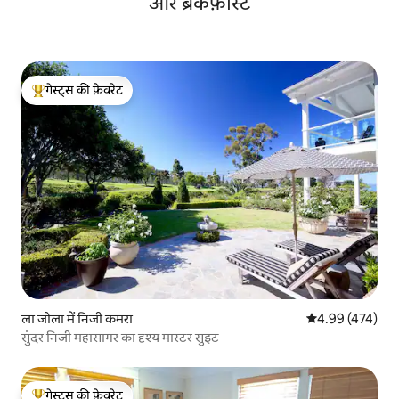
और ब्रेकफ़ास्ट
गेस्ट्स की फ़ेवरेट
गेस्ट्स का टॉप फ़ेवरेट
ला जोला में निजी कमरा
औसत रेटिंग 5 में स
4.99 (474)
सुंदर निजी महासागर का दृश्य मास्टर सुइट
गेस्ट्स की फ़ेवरेट