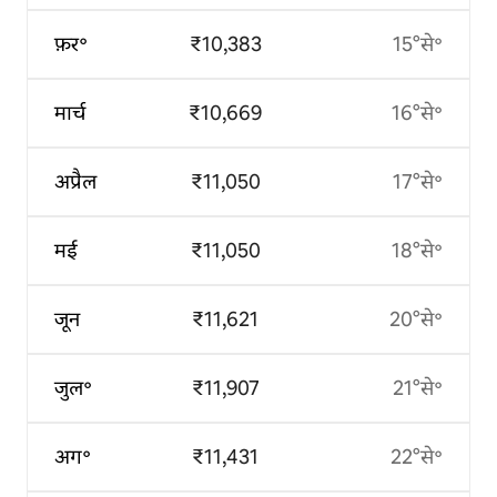
फ़र॰
₹10,383
15°से॰
मार्च
₹10,669
16°से॰
अप्रैल
₹11,050
17°से॰
मई
₹11,050
18°से॰
जून
₹11,621
20°से॰
जुल॰
₹11,907
21°से॰
अग॰
₹11,431
22°से॰