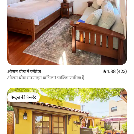
ओशन बीच में कॉटेज
औसत रेटिंग 5 में स
4.88 (423)
ओशन बीच सनशाइन कॉटेज 1 पार्किंग शामिल है
गेस्ट्स की फ़ेवरेट
गेस्ट्स की फ़ेवरेट