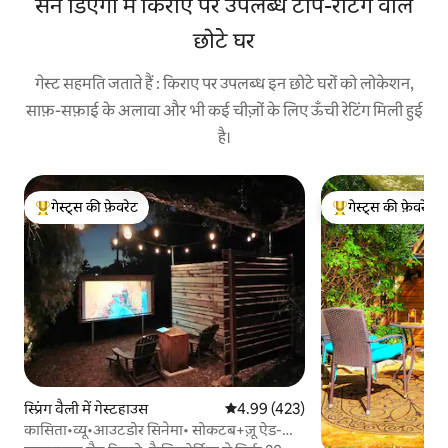
सैन डिएगो में किराए पर उपलब्ध टॉप-रेटिंग वाले
छोटे घर
गेस्ट सहमति जताते हैं : किराए पर उपलब्ध इन छोटे घरों को लोकेशन,
साफ़-सफ़ाई के अलावा और भी कई चीज़ों के लिए ऊँची रेटिंग मिली हुई
है।
गेस्ट्स की फ़ेवरेट
गेस्ट्स की फ़ेवरेट
गेस्ट्स का टॉप फ़ेवरेट
गेस्ट्स का टॉप फ़ेवरेट
स्प्रिंग वैली में गेस्टहाउस
औसत रेटिंग 5 में से 4.99, 423 समीक्षाएँ
4.99 (423)
कासिता•व्यू•आउटडोर सिनेमा• सोकटब+ज़ू ऐड-