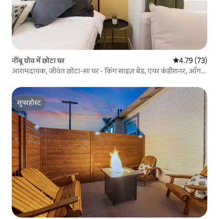
नींबू ग्रोव में छोटा घर
औसत रेटिंग 5 में 
4.79 (73)
आरामदायक, जीवंत छोटा-सा घर - किंग साइज़ बेड, एयर कंडीशनर, आँगन,
शांत
सुपरहोस्ट
सुपरहोस्ट