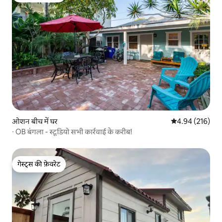
ओशन बीच में घर
औसत रेटिंग 5 में स
4.94 (216)
∙ OB बंगला - स्टूडियो सभी कार्रवाई के करीब!
गेस्ट्स की फ़ेवरेट
गेस्ट्स की फ़ेवरेट