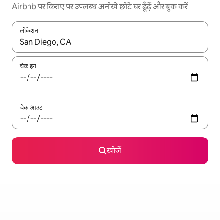
Airbnb पर किराए पर उपलब्ध अनोखे छोटे घर ढूँढ़ें और बुक करें
लोकेशन
नतीजों के उपलब्ध होने पर, अप और डाउन 'ऐरो की' का इस्तेमाल करके नेविगेट करें
चेक इन
चेक आउट
खोजें