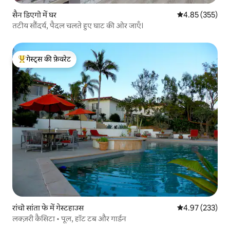
सैन डिएगो में घर
औसत रेटिंग 5 में स
4.85 (355)
तटीय सौंदर्य, पैदल चलते हुए घाट की ओर जाएँ।
गेस्ट्स की फ़ेवरेट
गेस्ट्स का टॉप फ़ेवरेट
रांचो सांता फे में गेस्टहाउस
औसत रेटिंग 5 में स
4.97 (233)
लक्ज़री कैसिटा • पूल, हॉट टब और गार्डन