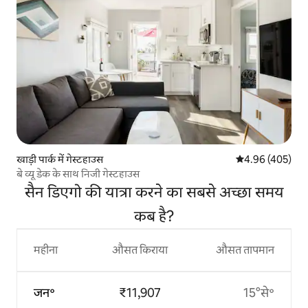
खाड़ी पार्क में गेस्टहाउस
औसत रेटिंग 5 में स
4.96 (405)
बे व्यू डेक के साथ निजी गेस्टहाउस
सैन डिएगो की यात्रा करने का सबसे अच्छा समय
कब है?
महीना
औसत किराया
औसत तापमान
जन॰
₹11,907
15°से॰