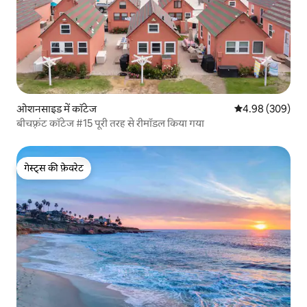
ओशनसाइड में कॉटेज
औसत रेटिंग 5 में स
4.98 (309)
बीचफ़्रंट कॉटेज #15 पूरी तरह से रीमॉडल किया गया
गेस्ट्स की फ़ेवरेट
गेस्ट्स की फ़ेवरेट