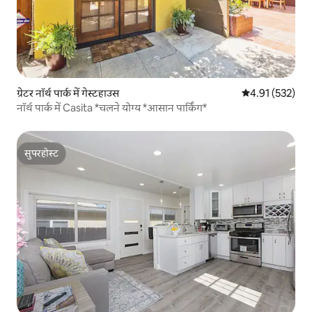
ग्रेटर नॉर्थ पार्क में गेस्टहाउस
औसत रेटिंग 5 में स
4.91 (532)
नॉर्थ पार्क में Casita *चलने योग्य *आसान पार्किंग*
सुपरहोस्ट
सुपरहोस्ट