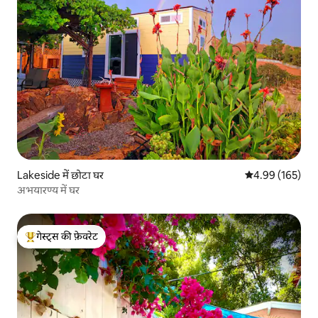
Lakeside में छोटा घर
औसत रेटिंग 5 में स
4.99 (165)
अभयारण्य में घर
गेस्ट्स की फ़ेवरेट
गेस्ट्स का टॉप फ़ेवरेट