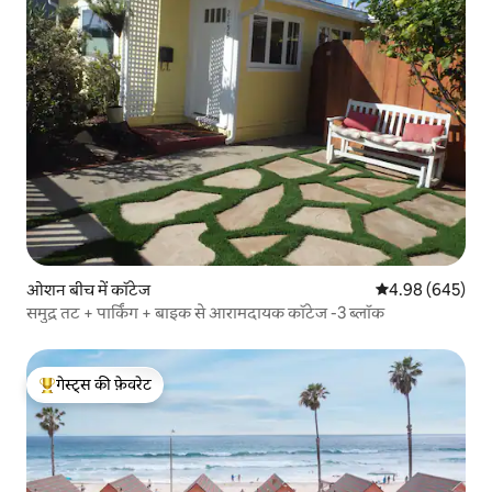
ओशन बीच में कॉटेज
औसत रेटिंग 5 में स
4.98 (645)
समुद्र तट + पार्किंग + बाइक से आरामदायक कॉटेज -3 ब्लॉक
गेस्ट्स की फ़ेवरेट
गेस्ट्स का टॉप फ़ेवरेट