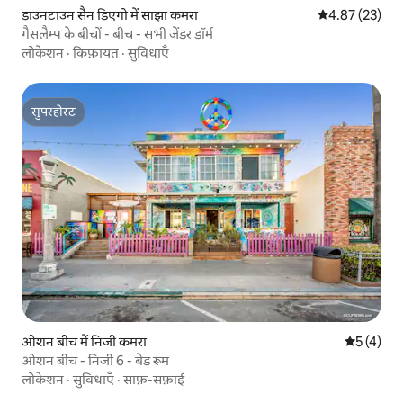
डाउनटाउन सैन डिएगो में साझा कमरा
औसत रेटिंग 5 में 
4.87 (23)
गैसलैम्प के बीचों - बीच - सभी जेंडर डॉर्म
लोकेशन
·
किफ़ायत
·
सुविधाएँ
सुपरहोस्ट
सुपरहोस्ट
ओशन बीच में निजी कमरा
औसत रेटिंग 5
5 (4)
ओशन बीच - निजी 6 - बेड रूम
लोकेशन
·
सुविधाएँ
·
साफ़-सफ़ाई