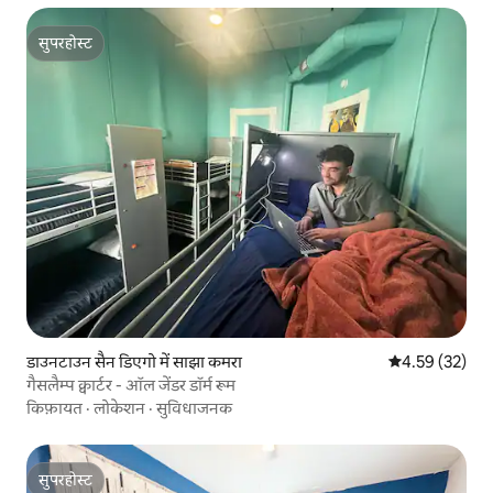
सुपरहोस्ट
सुपरहोस्ट
डाउनटाउन सैन डिएगो में साझा कमरा
औसत रेटिंग 5 में 
4.59 (32)
गैसलैम्प क्वार्टर - ऑल जेंडर डॉर्म रूम
किफ़ायत
·
लोकेशन
·
सुविधाजनक
सुपरहोस्ट
सुपरहोस्ट