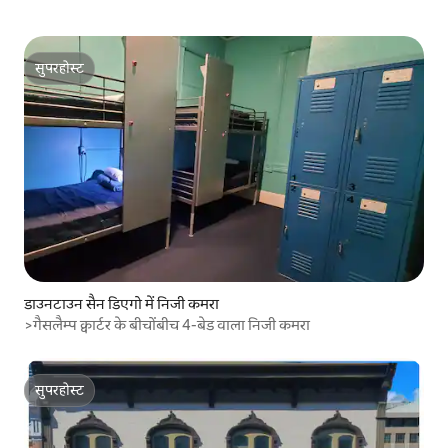
सुपरहोस्ट
सुपरहोस्ट
डाउनटाउन सैन डिएगो में निजी कमरा
>गैसलैम्प क्वार्टर के बीचोंबीच 4-बेड वाला निजी कमरा
सुपरहोस्ट
सुपरहोस्ट