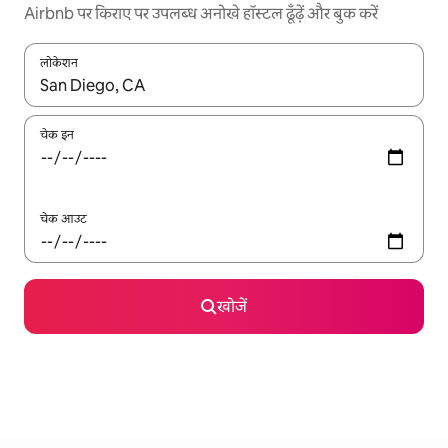
Airbnb पर किराए पर उपलब्ध अनोखे हॉस्टल ढूँढ़ें और बुक करें
लोकेशन
नतीजों के उपलब्ध होने पर, अप और डाउन 'ऐरो की' का इस्तेमाल करके नेविगेट करें
चेक इन
चेक आउट
खोजें