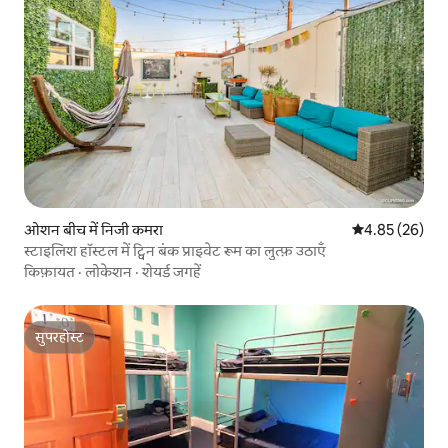
ओशन बीच में निजी कमरा
औसत रेटिंग 5 में 
4.85 (26)
स्टाइलिश हॉस्टल में ट्विन बंक प्राइवेट रूम का लुत्फ़ उठाएँ
किफ़ायत
·
लोकेशन
·
शेयर्ड जगहें
सुपरहोस्ट
सुपरहोस्ट