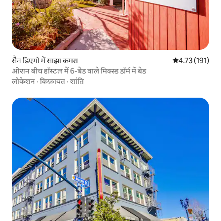
सैन डिएगो में साझा कमरा
औसत रेटिंग 5 में स
4.73 (191)
ओशन बीच हॉस्टल में 6-बेड वाले मिक्स्ड डॉर्म में बेड
लोकेशन
·
किफ़ायत
·
शांति