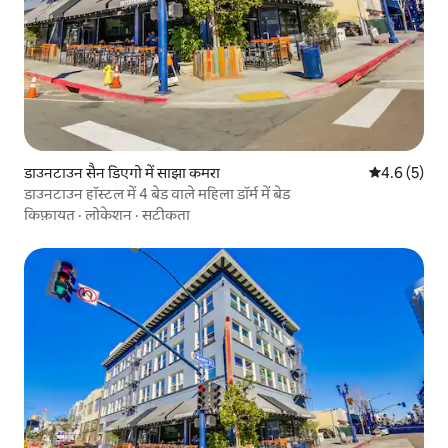
डाउनटाउन सैन डिएगो में साझा कमरा
औसत रेटिंग 5 म
4.6 (5)
डाउनटाउन हॉस्टल में 4 बेड वाले महिला डॉर्म में बेड
किफ़ायत
·
लोकेशन
·
सटीकता