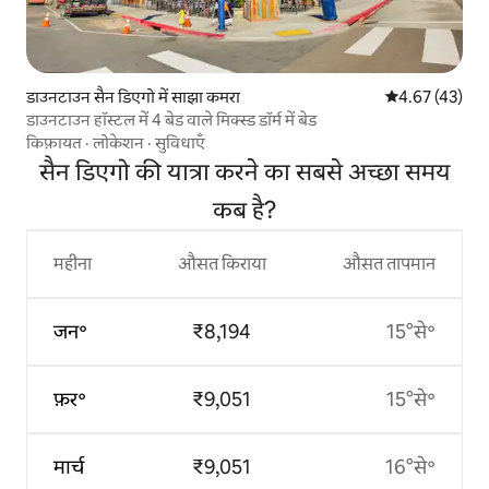
डाउनटाउन सैन डिएगो में साझा कमरा
औसत रेटिंग 5 में 
4.67 (43)
डाउनटाउन हॉस्टल में 4 बेड वाले मिक्स्ड डॉर्म में बेड
किफ़ायत
·
लोकेशन
·
सुविधाएँ
सैन डिएगो की यात्रा करने का सबसे अच्छा समय
कब है?
महीना
औसत किराया
औसत तापमान
जन॰
₹8,194
15°से॰
फ़र॰
₹9,051
15°से॰
मार्च
₹9,051
16°से॰