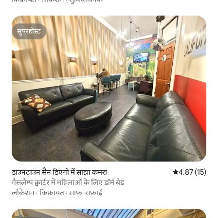
सुपरहोस्ट
सुपरहोस्ट
डाउनटाउन सैन डिएगो में साझा कमरा
औसत रेटिंग 5 में 
4.87 (15)
गैसलैम्प क्वार्टर में महिलाओं के लिए डॉर्म बेड
लोकेशन
·
किफ़ायत
·
साफ़-सफ़ाई