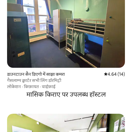
डाउनटाउन सैन डिएगो में साझा कमरा
औसत रेटिंग 5 में 
4.64 (14)
गैसलाम्प क्वार्टर सभी लिंग डॉरमिट्री
लोकेशन
·
किफ़ायत
·
वाईफ़ाई
मासिक किराए पर उपलब्ध हॉस्टल