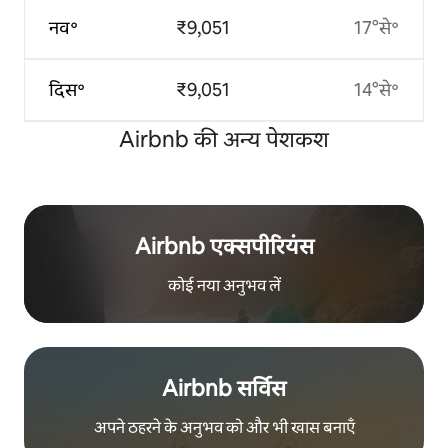
नव॰
₹9,051
17°से॰
दिस॰
₹9,051
14°से॰
Airbnb की अन्य पेशकश
Airbnb एक्सपीरियंस
कोई नया अनुभव लें
Airbnb सर्विस
अपने ठहरने के अनुभव को और भी खास बनाएँ