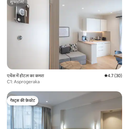
सुपरहोस्ट
सुपरहोस्ट
एथेंस में होटल का कमरा
औसत रेटिंग 5 में
4.7 (30)
C1: Asprogeraka
गेस्ट्स की फ़ेवरेट
गेस्ट्स की फ़ेवरेट