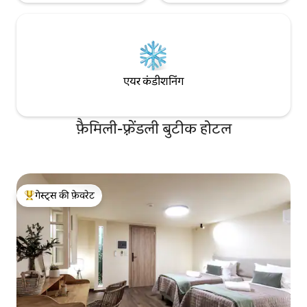
एयर कंडीशनिंग
फ़ैमिली-फ़्रेंडली बुटीक होटल
गेस्ट्स की फ़ेवरेट
गेस्ट्स का टॉप फ़ेवरेट