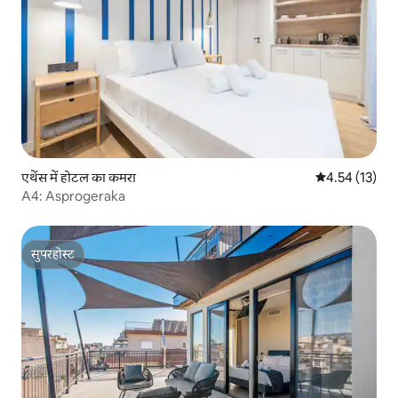
एथेंस में होटल का कमरा
औसत रेटिंग 5 में 
4.54 (13)
A4: Asprogeraka
सुपरहोस्ट
सुपरहोस्ट