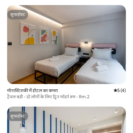
सुपरहोस्ट
सुपरहोस्ट
मोनास्टिराकी में होटल का कमरा
औसत रेटिंग 5
5 (4)
ट्रैवल बडी - दो लोगों के लिए ट्विन मॉडर्न रूम - Rm.2
सुपरहोस्ट
सुपरहोस्ट