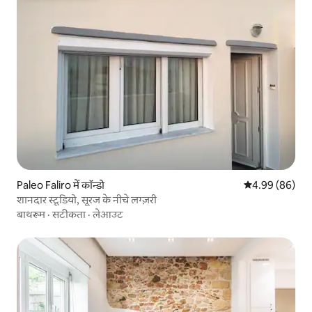
Paleo Faliro में कॉन्डो
औसत रेटिंग 5 में 
4.99 (86)
शानदार स्टूडियो, सूरज के नीचे लग्ज़री
बाथरूम
·
सटीकता
·
लेआउट