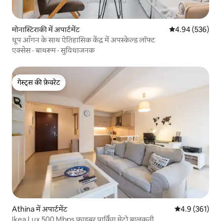
मोनास्टिराकी में अपार्टमेंट
औसत रेटिंग 5 में स
4.94 (536)
धूप आँगन के साथ ऐतिहासिक केंद्र में अपस्केल्ड लॉफ्ट
एक्सेस
·
बाथरूम
·
सुविधाजनक
गेस्ट्स की फ़ेवरेट
गेस्ट्स की फ़ेवरेट
Athina में अपार्टमेंट
औसत रेटिंग 5 में 
4.9 (361)
Ikea Lux 500 Mbps फ़ाइबर पार्किंग मेट्रो बालकनी