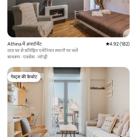
Athina में अपार्टमेंट
औसत रेटिंग 5 में स
4.92 (182)
ठाठ घर से प्रतिष्ठित एथेनियन स्थानों पर चलें
बाथरूम
·
एक्सेस
·
लॉन्ड्री
गेस्ट्स की फ़ेवरेट
गेस्ट्स की फ़ेवरेट