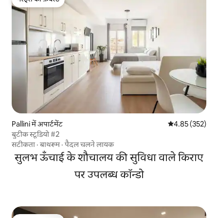
गेस्ट्स की फ़ेवरेट
Pallini में अपार्टमेंट
औसत रेटिंग 5 में स
4.85 (352)
बुटीक स्टूडियो #2
सटीकता
·
बाथरूम
·
पैदल चलने लायक
सुलभ ऊँचाई के शौचालय की सुविधा वाले किराए
पर उपलब्ध कॉन्डो