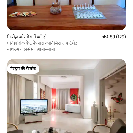
नियोज़ कोस्मोस में कॉन्डो
औसत रेटिंग 5 में स
4.89 (129)
ऐतिहासिक केंद्र के पास कोर्निलिस अपार्टमेंट
बाथरूम
·
एक्सेस
·
आना-जाना
गेस्ट्स की फ़ेवरेट
गेस्ट्स की फ़ेवरेट