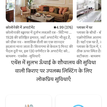
कोलोनेकी में अपार्टमेंट
औसत रेटिंग 5 में से 4.99, 376 समीक्षाएँ
4.99 (376)
प्लाका में घर
कोलोनाकी स्क्वायर में दुर्लभ लक्ज़री रत्न - सिंटैग्मा के
प्लाका के बीचों - बीच 
पास
आरामदायक घर'
1928 की प्रतिष्ठित इमारत, जहाँ अपार्टमेंट मौजूद है,
एक्रोपोलिस आरामदाय
को ग्रीक नव - क्लासिक शैली का एक शानदार
है। यहाँ एक घर है, जो ए
ख़ज़ाना माना जाता है। सिनागमा से केवल 5 मिनट की
प्लाका के दिल में, एक्र
पैदल दूरी पर, इस 130 वर्गमीटर के अपार्टमेंट को
ठीक ऊपर स्थित है। सा
डीलक्स सुविधाओं वाली एक शानदार जगह पर
के अद्वितीय टुकड़े, ती
बाथरूम
·
एक्सेस
·
सुविधाएँ
सटीकता
·
बाथरूम
·
इन
बहाल किया गया है! एथेंस के मध्य में स्थित,
बेडरूम और 1.5 स्नान क
एथेंस में सुलभ ऊँचाई के शौचालय की सुविधा
Kolonaki में स्थित, आधुनिक कैफे/रेस्तरां,
तीन लोगों के लिए एक आदर्
स्टाइलिश बुटीक, गैलरी और शहर के सभी
पहले आपको तीन सरल 
वाली किराए पर उपलब्ध लिस्टिंग के लिए
ऐतिहासिक स्थलों से केवल कुछ ही पैदल दूरी पर
खींचा जाएगा: स्थान, 
लोकप्रिय सुविधाएँ
स्थित है! 5* सुविधाओं, ऊंची छत, बेहद शानदार झूमर
कुछ आप एथेंस में यात्रा
और सुनहरे दर्पण और निश्चित रूप से सड़क के दृश्यों
के भीतर है। घर के भूतल में लिविंग रूम, एक खुली
के साथ हमारी राजसी बालकनी का आनंद लें!
योजना रसोई और एक डब्ल
अपार्टमेंट: 1928 की एक प्रतिष्ठित इमारत के भीतर
बाहर, आरामदायक बैठन
एक 130 वर्गमीटर पूरी तरह से पुनर्निर्मित अपार्टमेंट,
अद्वितीय विशेषता भी है
जिसमें चार मीटर ऊंची छत और सभी शानदार
पेय के साथ, आप आस
आधुनिक आराम हैं। यह अच्छी तरह से आरामदायक
लाइकाबेटस के पड़ोसी पह