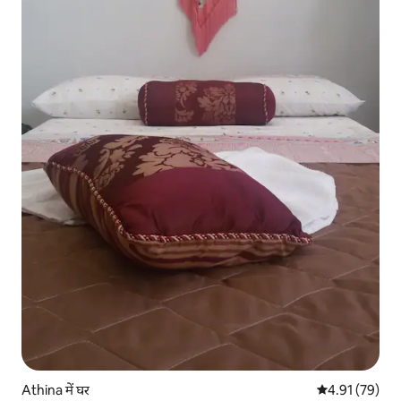
Athina में घर
औसत रेटिंग 5 में 
4.91 (79)