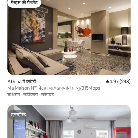
गेस्ट्स की फ़ेवरेट
गेस्ट्स की फ़ेवरेट
Athina में कॉन्डो
औसत रेटिंग 5 में स
4.97 (298)
Ma Maison N°1 पेंटहाउस/एक्रोपोलिस व्यू/315Mbps
बाथरूम
·
सटीकता
·
सजावट
सुपरहोस्ट
सुपरहोस्ट