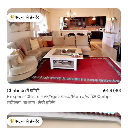
गेस्ट्स की फ़ेवरेट
गेस्ट्स का टॉप फ़ेवरेट
Chalandri में कॉन्डो
औसत रेटिंग 5 में
4.9 (90)
E experi -105 s.m.-IVF/Ygeia/Iaso/Metro/wifi200mbps
सटीकता
·
बाथरूम
·
लंबी बुकिंग
गेस्ट्स की फ़ेवरेट
गेस्ट्स का टॉप फ़ेवरेट