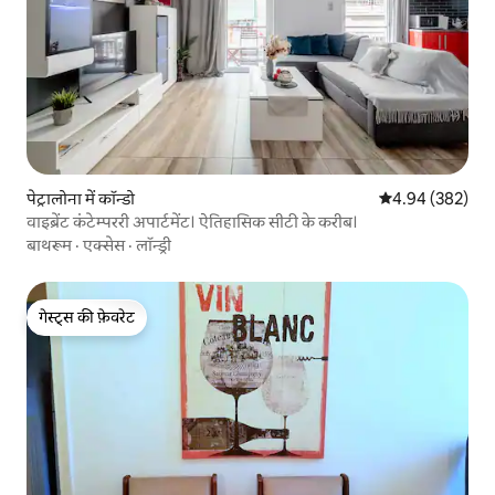
पेट्रालोना में कॉन्डो
औसत रेटिंग 5 में स
4.94 (382)
वाइब्रेंट कंटेम्पररी अपार्टमेंट। ऐतिहासिक सीटी के करीब।
बाथरूम
·
एक्सेस
·
लॉन्ड्री
गेस्ट्स की फ़ेवरेट
गेस्ट्स की फ़ेवरेट