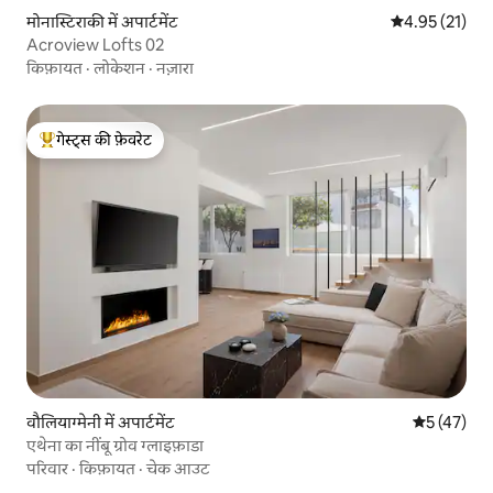
मोनास्टिराकी में अपार्टमेंट
औसत रेटिंग 5 में 
4.95 (21)
Acroview Lofts 02
किफ़ायत
·
लोकेशन
·
नज़ारा
गेस्ट्स की फ़ेवरेट
गेस्ट्स का टॉप फ़ेवरेट
वौलियाग्मेनी में अपार्टमेंट
औसत रेटिंग 5 
5 (47)
एथेना का नींबू ग्रोव ग्लाइफ़ाडा
परिवार
·
किफ़ायत
·
चेक आउट