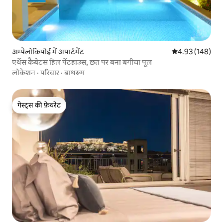
अम्पेलोकिपोई में अपार्टमेंट
औसत रेटिंग 5 में स
4.93 (148)
एथेंस कैबेटस हिल पेंटहाउस, छत पर बना बगीचा पूल
लोकेशन
·
परिवार
·
बाथरूम
गेस्ट्स की फ़ेवरेट
गेस्ट्स की फ़ेवरेट