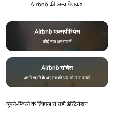
Airbnb की अन्य पेशकश
Airbnb एक्सपीरियंस
कोई नया अनुभव लें
Airbnb सर्विस
अपने ठहरने के अनुभव को और भी खास बनाएँ
घूमने-फिरने के लिहाज़ से सही डेस्टिनेशन