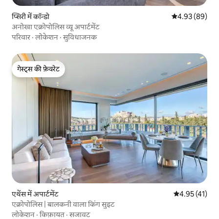
प्सिरी में कॉन्डो
औसत रेटिंग 5 में 
4.93 (89)
अनोखा एक्रोपोलिस व्यू अपार्टमेंट
परिवार
·
लोकेशन
·
सुविधाजनक
गेस्ट्स की फ़ेवरेट
गेस्ट्स की फ़ेवरेट
एथेंस में अपार्टमेंट
औसत रेटिंग 5 में 
4.95 (41)
एक्रोपोलिस | बालकनी वाला किंग सुइट
लोकेशन
·
किफ़ायत
·
सजावट