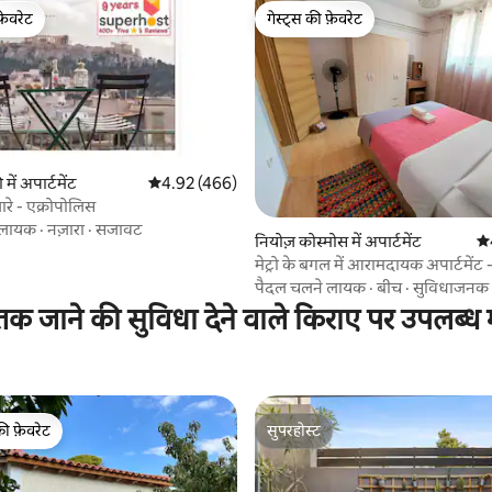
फ़ेवरेट
गेस्ट्स की फ़ेवरेट
फ़ेवरेट
गेस्ट्स की फ़ेवरेट
 समीक्षाएँ
में अपार्टमेंट
औसत रेटिंग 5 में से 4.92, 466 समीक्षाएँ
4.92 (466)
ारे - एक्रोपोलिस
 लायक
·
नज़ारा
·
सजावट
नियोज़ कोस्मोस में अपार्टमेंट
औस
मेट्रो के बगल में आरामदायक अपार्टमेंट 
(1Gbps) - नेटफ़्लिक्स
पैदल चलने लायक
·
बीच
·
सुविधाजनक
क जाने की सुविधा देने वाले किराए पर उपलब्
की फ़ेवरेट
सुपरहोस्ट
टॉप फ़ेवरेट
सुपरहोस्ट