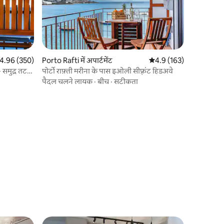
त रेटिंग 5 में से 4.96, 350 समीक्षाएँ
4.96 (350)
Porto Rafti में अपार्टमेंट
औसत रेटिंग 5 में से 4.9, 16
4.9 (163)
 समुद्र तट
पोर्टो राफ़्ती मरीना के पास इओली सीफ़्रंट हिडअवे
पैदल चलने लायक
·
बीच
·
सटीकता