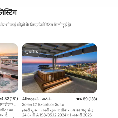
िस्टिंग
भी कई चीज़ों के लिए ऊँची रेटिंग मिली हुई है।
मेटाक्सौर्गिय
सुपरहोस्ट
गेस्ट्स की
रूफ़टॉप गार्
सुपरहोस्ट
गेस्ट्स की
एथेंस के बी
एक बड़ी क
है। मेरे मे
वाइब्स को 
पौधों से भ
नज़ारा
·
पै
लेकिन शांत
सूर्यास्त , 
विक्टोरिया 
सत रेटिंग 5 में से 4.82, 181 समीक्षाएँ
4.82 (181)
Alimos में अपार्टमेंट
औसत रेटिंग 5 में से 4.89, 13
4.89 (133)
द्वारा 30 मि
 साथ डीलक्स
Solen C1 Excelsior Suite
हवाई अड्डे क
्गमीटर का
ज़रूरी सूचना: ज़रूरी सूचना: ग्रीक राज्य का अनुच्छेद
लिए 9 मिनट
या है,
24 (जारी A'198/05.12.2024): 1 जनवरी 2025