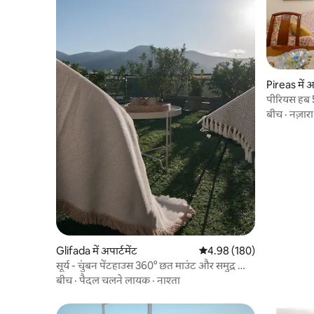
Pireas में अप
पीरियस हब 5
बीच
·
नज़ारा
Glifada में अपार्टमेंट
औसत रेटिंग 5 में से 4.98, 180
4.98 (180)
सूर्य - चुंबन पेंटहाउस 360° छत माउंट और समुद्र का
दृश्य
बीच
·
पैदल चलने लायक
·
नाश्ता