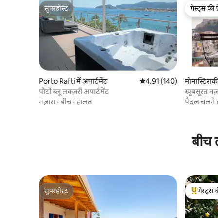
सुपरहोस्ट
गेस्ट्स की 
सुपरहोस्ट
गेस्ट्स की 
Porto Rafti में अपार्टमेंट
औसत रेटिंग 5 में से 4.91, 140
4.91 (140)
मोनास्टिराकी 
पोर्टो ब्लू लक्ज़री अपार्टमेंट
खूबसूरत नज़
नज़ारा
·
बीच
·
हालत
पैदल चलने
बीच त
सुपरहोस्ट
गेस्ट्स 
सुपरहोस्ट
गेस्ट्स का 