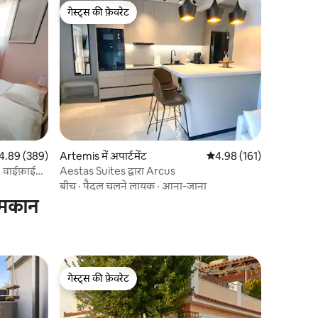
गेस्ट्स की फ़ेवरेट
गेस्ट्स की फ़ेवरेट
त रेटिंग 5 में से 4.89, 389 समीक्षाएँ
4.89 (389)
Artemis में अपार्टमेंट
औसत रेटिंग 5 में से 4.98, 16
4.98 (161)
- वाईफ़ाई
Aestas Suites द्वारा Arcus
बीच
·
पैदल चलने लायक
·
आना-जाना
ध मकान
गेस्ट्स की फ़ेवरेट
गेस्ट्स की फ़ेवरेट