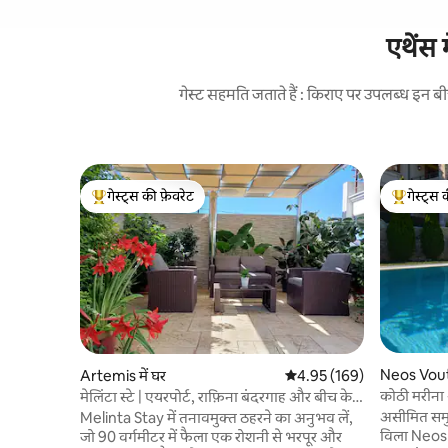
एथेंस 
गेस्ट सहमति जताते हैं : किराए पर उपलब्ध इन 
गेस्ट्स की फ़ेवरेट
गेस्ट्स 
गेस्ट्स का टॉप फ़ेवरेट
गेस्ट्स का 
Neos Voutz
Artemis में घर
औसत रेटिंग 5 में से 4.95, 169
4.95 (169)
कोठी मरीना -
मेलिंटा स्टे | एयरपोर्ट, राफ़िना बंदरगाह और बीच के
कोठी
पास
असीमित समुद
Melinta Stay में तनावमुक्त ठहरने का अनुभव लें,
विला Neos V
जो 90 वर्गमीटर में फैला एक रोशनी से भरपूर और