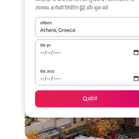
उपलब्ध अनोखी लिस्टिंग ढूँढ़ें और बुक करें
लोकेशन
नतीजों के उपलब्ध होने पर, अप और डाउन 'ऐरो की' का इस्तेमाल 
चेक इन
चेक आउट
खोजें