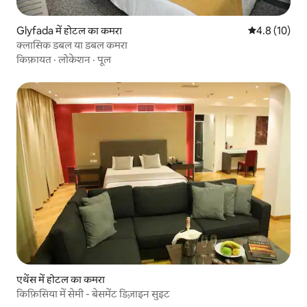
Glyfada में होटल का कमरा
औसत रेटिंग 5 मे
4.8 (10)
क्लासिक डबल या डबल कमरा
किफ़ायत
·
लोकेशन
·
पूल
एथेंस में होटल का कमरा
किफ़िसिया में सेमी - बेसमेंट डिज़ाइन सुइट