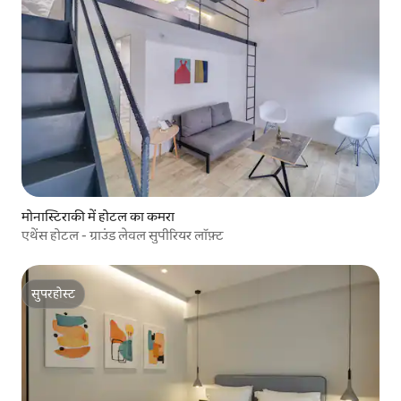
मोनास्टिराकी में होटल का कमरा
एथेंस होटल - ग्राउंड लेवल सुपीरियर लॉफ़्ट
सुपरहोस्ट
सुपरहोस्ट