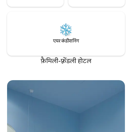
एयर कंडीशनिंग
फ़ैमिली-फ़्रेंडली होटल