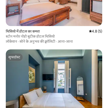
थिसियो में होटल का कमरा
औसत रेटिंग 5 म
4.8 (5)
स्टोन मनोर नोहो बुटीक होटल थिसियो
लोकेशन
·
सोने के अनुभव की क्वॉलिटी
·
आना-जाना
सुपरहोस्ट
सुपरहोस्ट