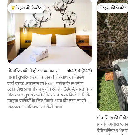
गेस्ट्स की फ़ेवरेट
गेस्ट्स की फ़ेवरेट
गेस्ट्स का टॉप फ़ेवरेट
गेस्ट्स की फ़ेवरेट
मोनास्टिराकी में होटल का कमरा
औसत रेटिंग 5 में से 4.94, 242 समीक्षाएँ
4.94 (242)
गाया | सुपरियर रूम | बालकनी के साथ दो बेडरूम
जहाँ घर के आराम मध्य Psirri पड़ोस के स्थानीय
स्टाइलिश प्रभावों को पूरा करते हैं - GAIA वास्तविक
ग्रीस का अनुभव करने और स्थानीय तरीके से जीने के
इच्छुक यात्रियों के लिए किसी अन्य की तरह ठहरने की
पेशकश नहीं करता है! हमारे नए जीर्णोद्धार किए गए
किफ़ायत
·
लोकेशन
·
अकेले यात्रा
कमरों के साथ, मेहमानों को सभी आवश्यक
सुविधाओं के साथ एथेंस की संस्कृति में डूबने के लिए
मोनास्टिराकी में होटल
आमंत्रित किया जाता है। अपनी बालकनी से बिजली
प्राचीन अगोरा प्लाका -
से चलने वाले Psirri माहौल का लुत्फ़ उठाएँ और
ऐतिहासिक एथेंस के केंद
अपने विशाल सुपीरियर रूम में एक आरामदायक शाम