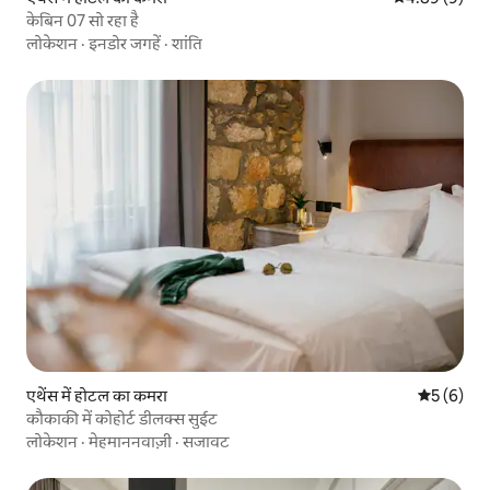
केबिन 07 सो रहा है
लोकेशन
·
इनडोर जगहें
·
शांति
एथेंस में होटल का कमरा
औसत रेटिंग 5
5 (6)
कौकाकी में कोहोर्ट डीलक्स सुईट
लोकेशन
·
मेहमाननवाज़ी
·
सजावट