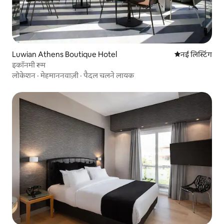
Luwian Athens Boutique Hotel
ठहरने की नई जग
नई लिस्टिंग
इकॉनमी रूम
लोकेशन
·
मेहमाननवाज़ी
·
पैदल चलने लायक