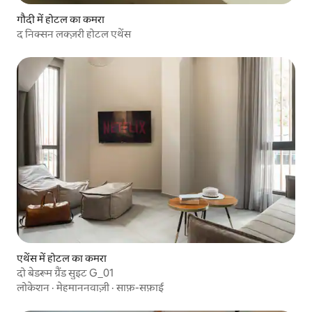
गौदी में होटल का कमरा
द निक्सन लक्ज़री होटल एथेंस
एथेंस में होटल का कमरा
दो बेडरूम ग्रैंड सुइट G_01
लोकेशन
·
मेहमाननवाज़ी
·
साफ़-सफ़ाई