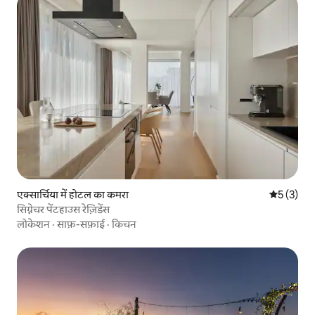
एक्सार्चिया में होटल का कमरा
औसत रेटिंग 5
5 (3)
सिग्नेचर पेंटहाउस रेज़िडेंस
लोकेशन
·
साफ़-सफ़ाई
·
किचन