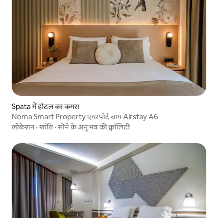
Spata में होटल का कमरा
Noma Smart Property एयरपोर्ट बाय Airstay A6
लोकेशन
·
शांति
·
सोने के अनुभव की क्वॉलिटी